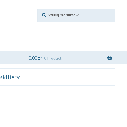
Szukaj:
Szukaj
0,00
zł
0 Produkt
kitiery