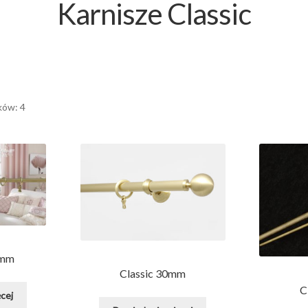
Karnisze Classic
ków: 4
0mm
Classic 30mm
C
cej