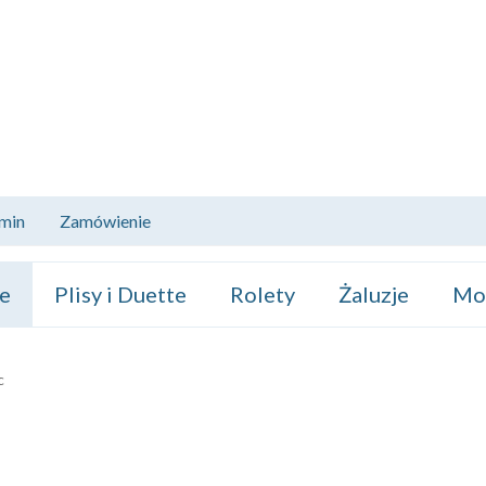
min
Zamówienie
ze
Plisy i Duette
Rolety
Żaluzje
Mos
c