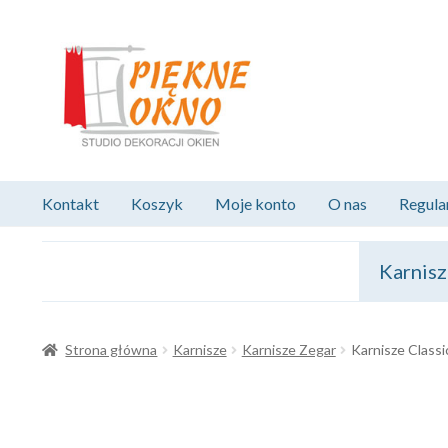
Przejdź
Przejdź
do
do
nawigacji
treści
Kontakt
Koszyk
Moje konto
O nas
Regula
Karnis
Strona główna
Karnisze
Karnisze Zegar
Karnisze Classi