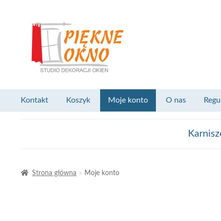
Przejdź
Przejdź
do
do
nawigacji
treści
Kontakt
Koszyk
Moje konto
O nas
Regu
Karnisz
Strona główna
Moje konto