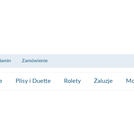
lamin
Zamówienie
e
Plisy i Duette
Rolety
Żaluzje
Mo