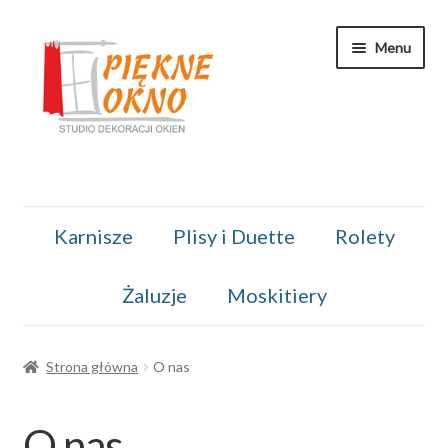
Przejdź
Przejdź
Menu
do
do
nawigacji
treści
Kontakt
Karnisze
Plisy i Duette
Rolety
Koszyk
Żaluzje
Moskitiery
Moje konto
O nas
Strona główna
O nas
Regulamin
O nas