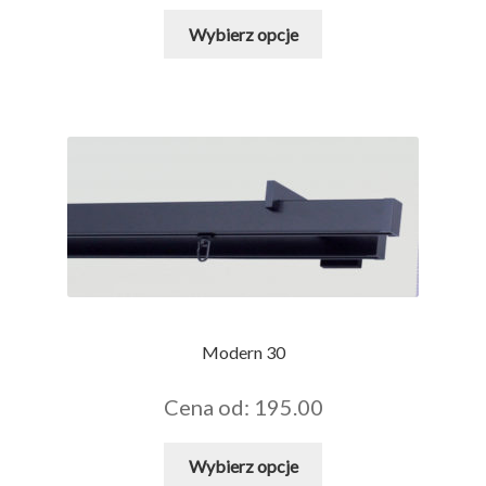
Ten
Wybierz opcje
produkt
ma
wiele
wariantów.
Opcje
można
wybrać
na
stronie
produktu
Modern 30
Cena od: 195.00
Ten
Wybierz opcje
produkt