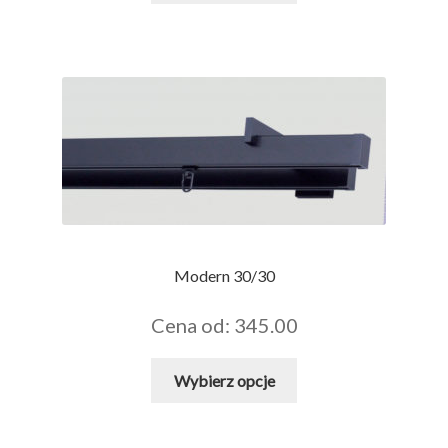
ma
wiele
wariantów.
Opcje
można
wybrać
na
stronie
produktu
Modern 30/30
Cena od: 345.00
Ten
Wybierz opcje
produkt
ma
wiele