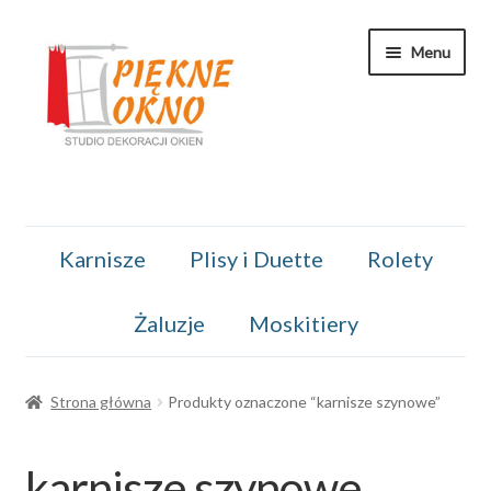
Przejdź
Przejdź
Menu
do
do
nawigacji
treści
Kontakt
Karnisze
Plisy i Duette
Rolety
Koszyk
Żaluzje
Moskitiery
Moje konto
O nas
Strona główna
Produkty oznaczone “karnisze szynowe”
Regulamin
karnisze szynowe