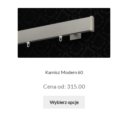
wariantów.
Opcje
można
wybrać
na
stronie
produktu
Karnisz Modern 60
Cena od: 315.00
Ten
Wybierz opcje
produkt
ma
wiele
wariantów.