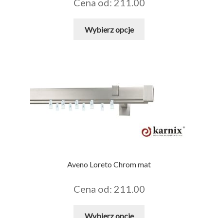
Cena od: 211.00
Ten
Wybierz opcje
produkt
ma
wiele
wariantów.
Opcje
można
wybrać
na
stronie
produktu
Aveno Loreto Chrom mat
Cena od: 211.00
Ten
Wybierz opcje