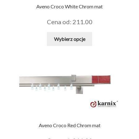
Aveno Croco White Chrom mat
Cena od: 211.00
Ten
Wybierz opcje
produkt
ma
wiele
wariantów.
Opcje
można
wybrać
na
stronie
produktu
Aveno Croco Red Chrom mat