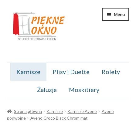
Przejdź
Przejdź
Menu
do
do
nawigacji
treści
Kontakt
Karnisze
Plisy i Duette
Rolety
Koszyk
Żaluzje
Moskitiery
Moje konto
O nas
Strona główna
Karnisze
Karnisze Aveno
Aveno
podwójne
Aveno Croco Black Chrom mat
Regulamin