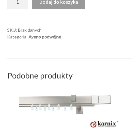
Dodaj do koszyka
Aveno
Croco
Black
Chrom
SKU:
Brak danych
Kategoria:
Aveno podwójne
mat
Podobne produkty