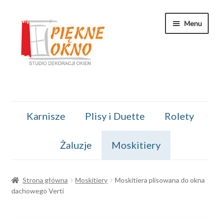
Przejdź
Przejdź
Menu
do
do
nawigacji
treści
Kontakt
Karnisze
Plisy i Duette
Rolety
Koszyk
Żaluzje
Moskitiery
Moje konto
O nas
Strona główna
Moskitiery
Moskitiera plisowana do okna
dachowego Verti
Regulamin