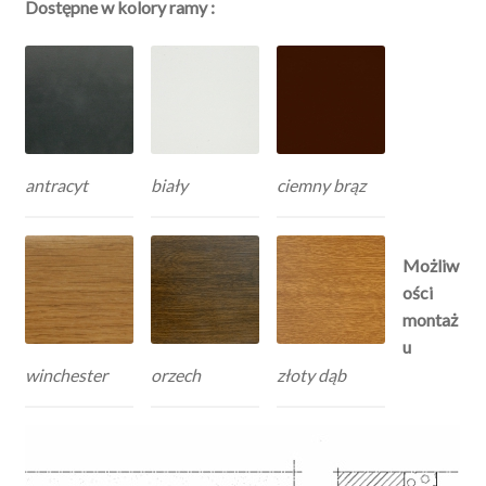
Dostępne w kolory ramy :
antracyt
biały
ciemny brąz
Możliw
ości
montaż
u
winchester
orzech
złoty dąb