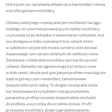
która podczas zamykania układa się w harmonijkę i chowa
w profilu górnym moskitiery.
Główną zaletą tego rozwiązania jest możliwość naciągu
każdego ze sznurków prowadzących siatkę moskitiery,
co pozwala na jej dokładne i równomierne rozłożenie. Jest
ona dostępna w kilku rozmiarach tzw. setach, które
w zależności od potrzeb można symetrycznie docinać,
dopasowując tym samym układ plis do wielkości okna.
Zamykanie i otwieranie moskitiery jest bardzo proste
i płynne. Elementy naciągowe mogą być umieszczone
w dole ramki, ukryte pod specjalnym profilem maskującym
bądź w górnej części moskitiery, zamontowane
bezpośrednio pod siatką. To drugie rozwiązanie może
być instalowane przy każdym rodzaju pochylenia
parapetów, profil przesuwny bezpośrednio dochodzi
do podłoża, a uszczelka doszczelnia zestaw. Profil
przesuwny moskitiery, dzięki zaprojektowanemu