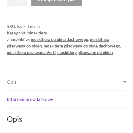
Moskitiera
plisowana
do
okna
SKU:
Brak danych
Kategoria:
Moskitiery
dachowego
Znaczników:
moskitiera do okna dachowego
,
moskitiera
Verti
plisowana do okien
,
moskitiera plisowana do okna dachowego
,
moskitiera plisowana Verti
,
moskitiery plisowane do okien
Opis
Informacje dodatkowe
Opis