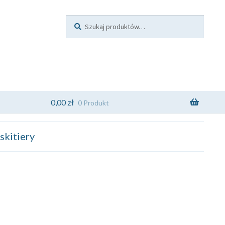
Szukaj:
Szukaj
0,00
zł
0 Produkt
kitiery