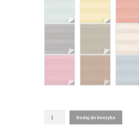
ilość
Dodaj do koszyka
Roto-
tkaniny
grupa