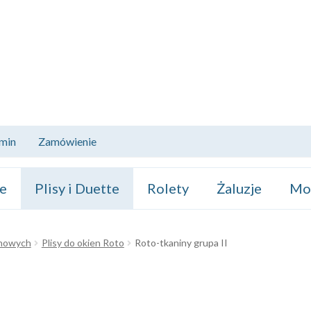
min
Zamówienie
ze
Plisy i Duette
Rolety
Żaluzje
Mos
chowych
Plisy do okien Roto
Roto-tkaniny grupa II