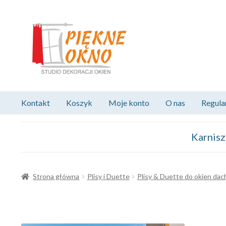
Przejdź
Przejdź
do
do
nawigacji
treści
Kontakt
Koszyk
Moje konto
O nas
Regula
Karnis
Strona główna
Plisy i Duette
Plisy & Duette do okien da