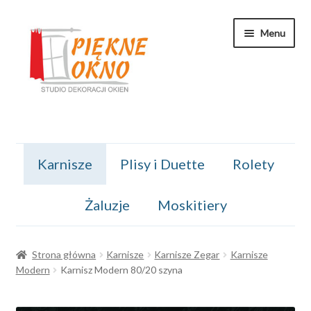
Przejdź
Przejdź
Menu
do
do
nawigacji
treści
Kontakt
Karnisze
Plisy i Duette
Rolety
Koszyk
Żaluzje
Moskitiery
Moje konto
O nas
Strona główna
Karnisze
Karnisze Zegar
Karnisze
Modern
Karnisz Modern 80/20 szyna
Regulamin