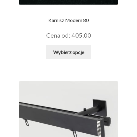
Karnisz Modern 80
Cena od: 405.00
Ten
Wybierz opcje
produkt
ma
wiele
wariantów.
Opcje
można
wybrać
na
stronie
produktu