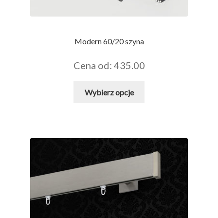
Modern 60/20 szyna
Cena od: 435.00
Ten
Wybierz opcje
produkt
ma
wiele
wariantów.
Opcje
można
wybrać
na
stronie
produktu