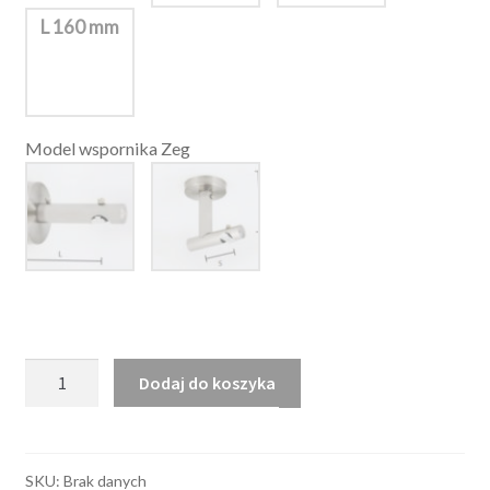
L 160 mm
Model wspornika Zeg
ilość
Dodaj do koszyka
Karnisz
Modern
80/20
szyna
SKU:
Brak danych