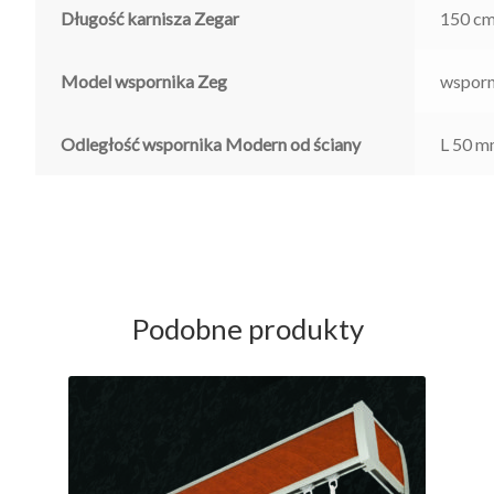
Długość karnisza Zegar
150 cm
Model wspornika Zeg
wsporni
Odległość wspornika Modern od ściany
L 50 m
Podobne produkty