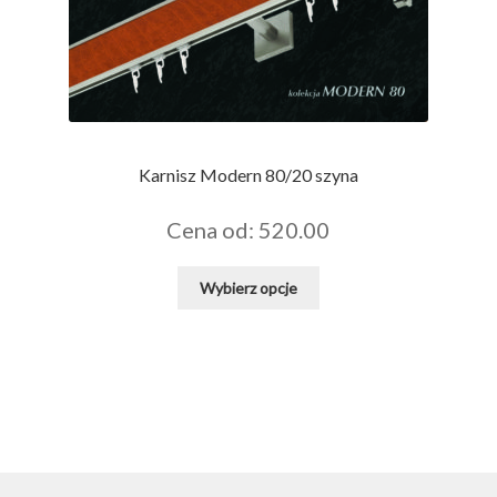
Karnisz Modern 80/20 szyna
Cena od: 520.00
Ten
Wybierz opcje
produkt
ma
wiele
wariantów.
Opcje
można
wybrać
na
stronie