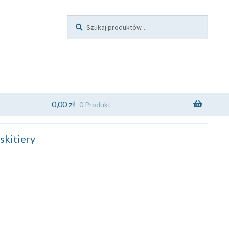
Szukaj:
Szukaj
0,00
zł
0 Produkt
kitiery