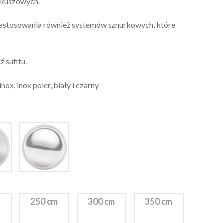
ykuszowych.
stosowania również systemów sznurkowych, które
 sufitu.
x, inox poler, biały i czarny
m
250 cm
300 cm
350 cm