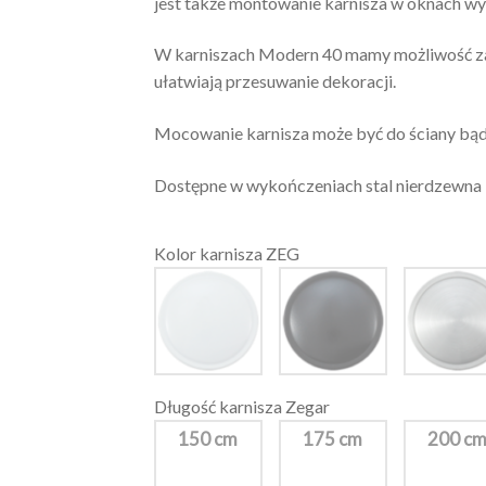
jest także montowanie karnisza w oknach w
W karniszach Modern 40 mamy możliwość za
ułatwiają przesuwanie dekoracji.
Mocowanie karnisza może być do ściany bądź
Dostępne w wykończeniach stal nierdzewna ino
Kolor karnisza ZEG
Długość karnisza Zegar
150 cm
175 cm
200 c