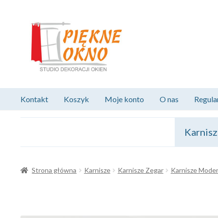
Przejdź
Przejdź
do
do
nawigacji
treści
Kontakt
Koszyk
Moje konto
O nas
Regula
Karnis
Strona główna
Karnisze
Karnisze Zegar
Karnisze Mode