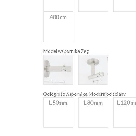
400 cm
Model wspornika Zeg
Odległość wspornika Modern od ściany
L 50mm
L 80 mm
L 120 