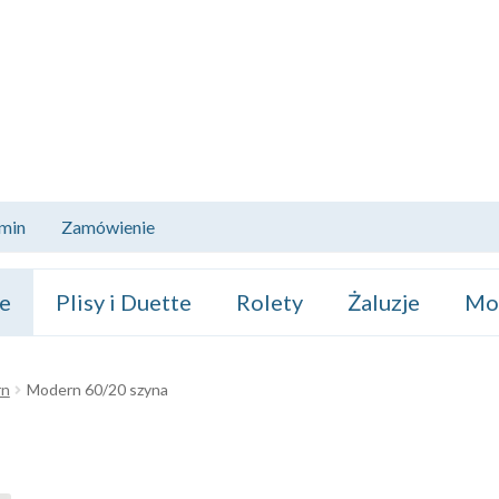
min
Zamówienie
ze
Plisy i Duette
Rolety
Żaluzje
Mos
rn
Modern 60/20 szyna