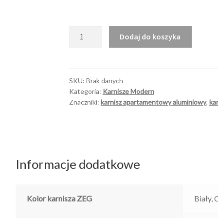
ilość
Dodaj do koszyka
Modern
60/20
szyna
SKU:
Brak danych
Kategoria:
Karnisze Modern
Znaczniki:
karnisz apartamentowy aluminiowy
,
ka
Informacje dodatkowe
Kolor karnisza ZEG
Biały, 