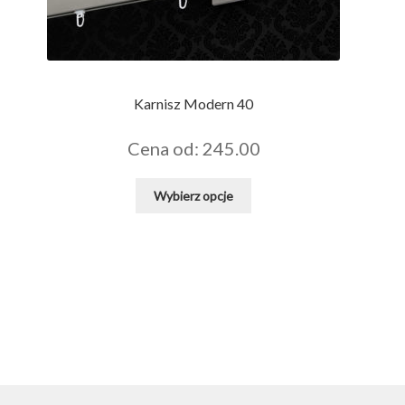
Karnisz Modern 40
Cena od: 245.00
Ten
Wybierz opcje
produkt
ma
wiele
wariantów.
Opcje
można
wybrać
na
stronie
produktu