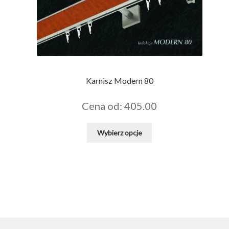
Karnisz Modern 80
Cena od: 405.00
Ten
Wybierz opcje
produkt
ma
wiele
wariantów.
Opcje
można
wybrać
na
stronie